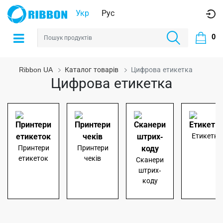
Укр
Рус
0
Ribbon UA
Каталог товарів
Цифрова етикетка
Цифрова етикетка
Етикетка
Принтери
Принтери
етикеток
чеків
Сканери
штрих-
коду