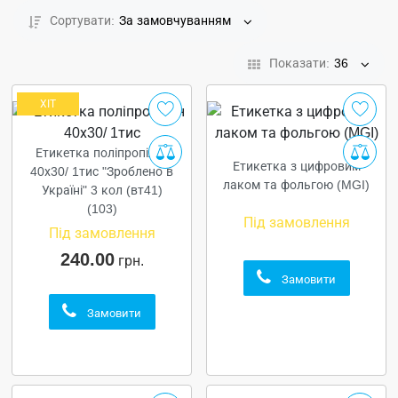
Сортувати:
За замовчуванням
Показати:
36
ХІТ
Етикетка поліпропілен
Етикетка з цифровим
40х30/ 1тис "Зроблено в
лаком та фольгою (MGI)
Україні" 3 кол (вт41)
(103)
Під замовлення
Під замовлення
240.00
грн.
Замовити
Замовити