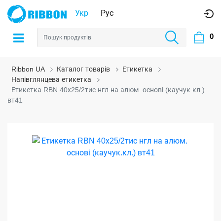
Укр
Рус
0
Ribbon UA
Каталог товарів
Етикетка
Напівглянцева етикетка
Етикетка RBN 40х25/2тис нгл на алюм. основі (каучук.кл.)
вт41