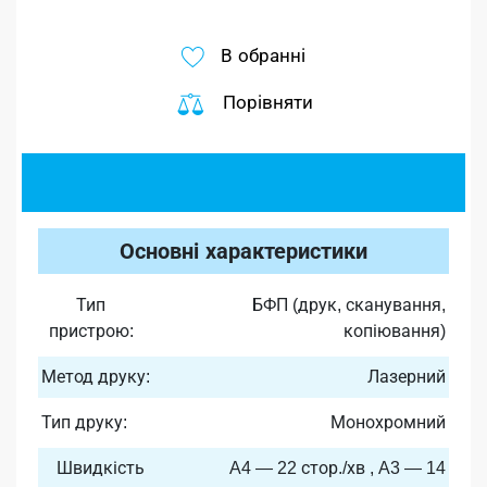
В обранні
Порівняти
Основні характеристики
Тип
БФП (друк, сканування,
пристрою:
копіювання)
Метод друку:
Лазерний
Тип друку:
Монохромний
Швидкість
A4 — 22 стор./хв , A3 — 14