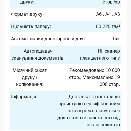
друку:
стор./хв
Формат друку:
А6 , А4 , А3
Щільність паперу:
60-220 г/м²
Автоматичний двосторонній друк:
Так
Автоподавач
Ні, сканер
сканування документів:
планшетного типу
Місячний обсяг
Рекомендовано 10 000
друку /
стор., Максимально 19
копіювання:
000 стор.
Інформація:
Доставка та інсталяція
проистрою сертифікованим
інженером сплачується
додатково (в залежності від
локації клієнта)