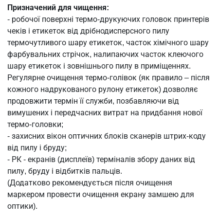
Призначений для чищення:
- робочої поверхні термо-друкуючих головок принтерів
чеків і етикеток від дрібнодисперсного пилу
термочутливого шару етикеток, часток хімічного шару
фарбувальних стрічок, налипаючих часток клеючого
шару етикеток і зовнішнього пилу в приміщеннях.
Регулярне очищення термо-голівок (як правило – після
кожного надрукованого рулону етикеток) дозволяє
продовжити термін її служби, позбавляючи від
вимушених і передчасних витрат на придбання нової
термо-головки;
- захисних вікон оптичних блоків сканерів штрих-коду
від пилу і бруду;
- РК - екранів (дисплеїв) терміналів збору даних від
пилу, бруду і відбитків пальців.
(Додатково рекомендується після очищення
маркером провести очищення екрану замшею для
оптики).