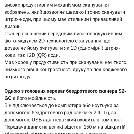
високопродуктивним механізмом сканування
зображень, який дозволяє швидко і точно сканувати
штрих-коди, при цьому має стильний і привабливий
дизайн.
Сканер оснащений передовим високопродуктивним
фото-модулем 2D-технологією сканування, що
дозволяє йому зчитувати як 1D (одномірні) штрих-
коди, так і 2D (QR) коди.
Має хорошу продуктивність при скануванні нечіткого,
низького рівня контрастності друку та пошкодженого
штрих-коду.
Одною з головних переваг бездротового сканера S2-
GC
є його мобільність.
Він підключається до комп'ютера або ноутбука за
допомогою бездротового радіозв'язку 2,4 ГГц, за
допомогою USB адаптера який входить в комплект.
Передача даних на великі відстані 150 м на відкритій