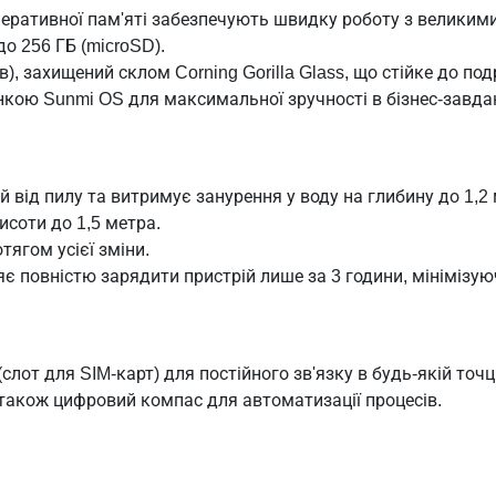
перативної пам'яті забезпечують швидку роботу з великим
о 256 ГБ (microSD).
в), захищений склом Corning Gorilla Glass, що стійке до п
нкою Sunmi OS для максимальної зручності в бізнес-завда
 від пилу та витримує занурення у воду на глибину до 1,2 
исоти до 1,5 метра.
ягом усієї зміни.
є повністю зарядити пристрій лише за 3 години, мінімізую
(слот для SIM-карт) для постійного зв'язку в будь-якій точці
а також цифровий компас для автоматизації процесів.