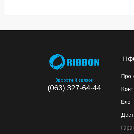
ІНФ
Про 
Зворотній звязок
(063) 327-64-44
Конт
Блог
Дост
Гара