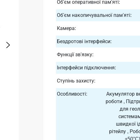
Об'єм оперативної пам'яті:
Об'єм накопичувальної пам'яті:
Камера:
Бездротові інтерфейси:
Функції зв'язку:
Інтерфейси підключення:
Ступінь захисту:
Особливості:
Акумулятор ве
роботи , Під
для гео
системам
швидкої і
рітейлу , Ро
+50°C)