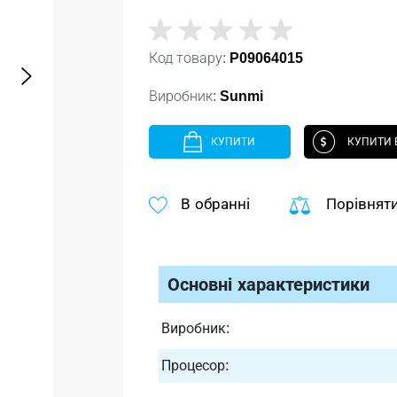
Код товару:
P09064015
Виробник:
Sunmi
КУПИТИ
КУПИТИ В
В обранні
Порівнят
Основні характеристики
Виробник:
Процесор: