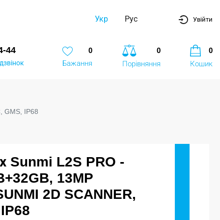
Укр
Рус
Увійти
4-44
0
0
0
дзвінок
Бажання
Порівняння
Кошик
, GMS, IP68
их Sunmi L2S PRO -
GB+32GB, 13MP
SUNMI 2D SCANNER,
 IP68