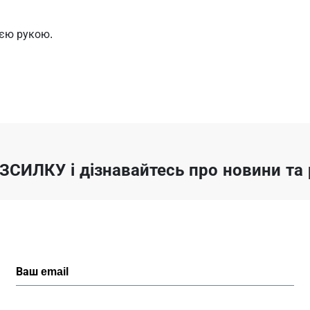
ією рукою.
ОЗСИЛКУ
і дізнавайтесь про новини т