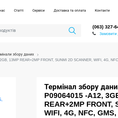
нас
Статті
Сервіси
Доставка та оплата
Контакти
(063) 327-6
Замовити 
мінали збору даних
+32GB, 13MP REAR+2MP FRONT, SUNMI 2D SCANNER, WIFI, 4G, NFC
Термінал збору дан
P09064015 -A12, 3
REAR+2MP FRONT, 
WIFI, 4G, NFC, GMS,