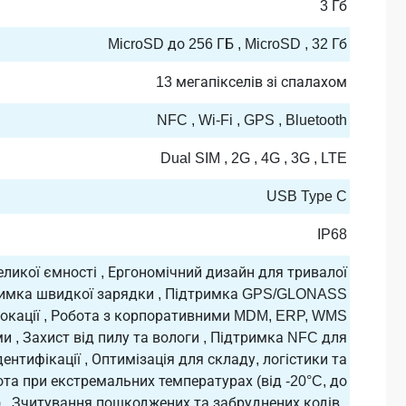
3 Гб
MicroSD до 256 ГБ , MicroSD , 32 Гб
13 мегапікселів зі спалахом
NFC , Wi-Fi , GPS , Bluetooth
Dual SIM , 2G , 4G , 3G , LTE
USB Type C
IP68
ликої ємності , Ергономічний дизайн для тривалої
тримка швидкої зарядки , Підтримка GPS/GLONASS
локації , Робота з корпоративними MDM, ERP, WMS
и , Захист від пилу та вологи , Підтримка NFC для
дентифікації , Оптимізація для складу, логістики та
бота при екстремальних температурах (від -20°C, до
 , Зчитування пошкоджених та забруднених кодів ,