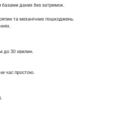
и базами даних без затримок.
одряпин та механічних пошкоджень.
ннях.
м до 30 хвилин.
чи час простою.
.