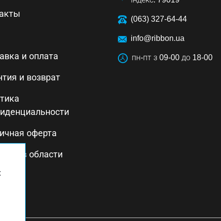
акты
(063) 327-64-44
info@ribbon.ua
авка и оплата
пн-пт з 09-00 до 18-00
нтия и возврат
тика
иденциальности
ичная оферта
тика в области
ства
х