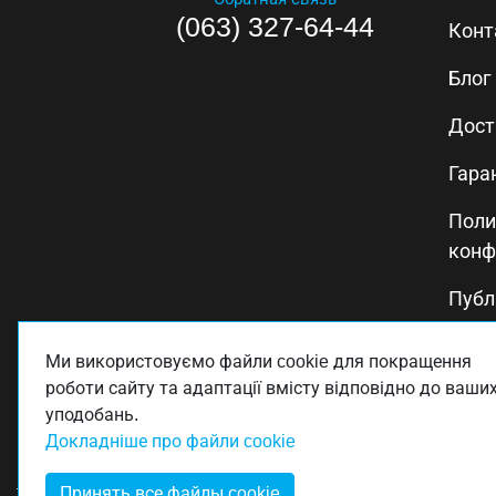
(063) 327-64-44
Конт
Блог
Дост
Гара
Поли
конф
Публ
Поли
Ми використовуємо файли cookie для покращення
каче
роботи сайту та адаптації вмісту відповідно до ваши
уподобань.
Докладніше про файли cookie
Принять все файлы cookie