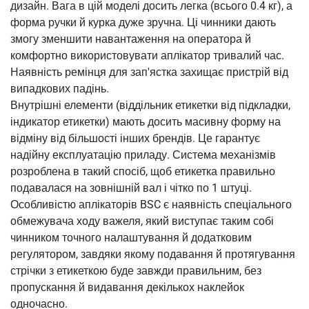
дизайн. Вага в цій моделі досить легка (всього 0.4 кг), а
форма ручки й курка дуже зручна. Ці чинники дають
змогу зменшити навантаження на оператора й
комфортно використовувати аплікатор тривалий час.
Наявність ремінця для зап'ястка захищає пристрій від
випадкових падінь.
Внутрішні елементи (віддільник етикетки від підкладки,
індикатор етикетки) мають досить масивну форму на
відміну від більшості інших брендів. Це гарантує
надійну експлуатацію приладу. Система механізмів
розроблена в такий спосіб, щоб етикетка правильно
подавалася на зовнішній вал і чітко по 1 штуці.
Особливістю аплікаторів BSC є наявність спеціального
обмежувача ходу важеля, який виступає таким собі
чинником точного налаштування й додатковим
регулятором, завдяки якому подавання й протягування
стрічки з етикеткою буде завжди правильним, без
пропускання й видавання декількох наклейок
одночасно.