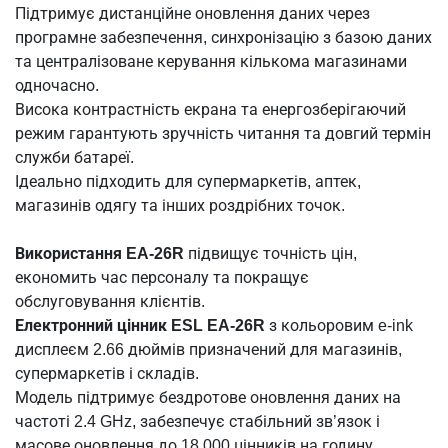
Підтримує дистанційне оновлення даних через
програмне забезпечення, синхронізацію з базою даних
та централізоване керування кількома магазинами
одночасно.
Висока контрастність екрана та енергозберігаючий
режим гарантують зручність читання та довгий термін
служби батареї.
Ідеально підходить для супермаркетів, аптек,
магазинів одягу та інших роздрібних точок.
Використання EA-26R
підвищує точність цін,
економить час персоналу та покращує
обслуговування клієнтів.
Електронний цінник ESL EA-26R
з кольоровим e-ink
дисплеєм 2.66 дюймів призначений для магазинів,
супермаркетів і складів.
Модель підтримує бездротове оновлення даних на
частоті 2.4 GHz, забезпечує стабільний зв’язок і
масове оновлення до 18 000 цінників на годину.