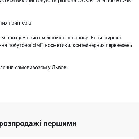
дується використовувати ріббони WAX/RESIN або RESIN.
их принтерів.
хімічних речовин і механічного впливу. Вони широко
ня побутової хімії, косметики, контейнерних перевезень
влення самовивозом у Львові.
а розпродажі першими