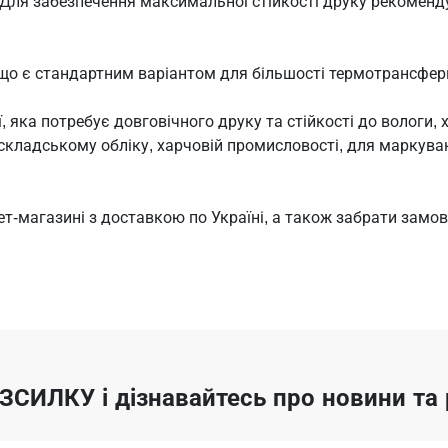
. Для забезпечення максимальної стійкості друку рекомен
 що є стандартним варіантом для більшості термотрансферн
 яка потребує довговічного друку та стійкості до вологи, 
 складському обліку, харчовій промисловості, для маркуван
ет-магазині з доставкою по Україні, а також забрати замо
ОЗСИЛКУ
і дізнавайтесь про новини т