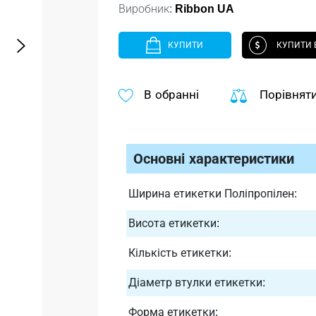
Виробник:
Ribbon UA
КУПИТИ
КУПИТИ В
В обранні
Порівнят
Основні характеристики
Ширина етикетки Поліпропілен:
Висота етикетки:
Кількість етикетки:
Діаметр втулки етикетки:
Форма етикетки: