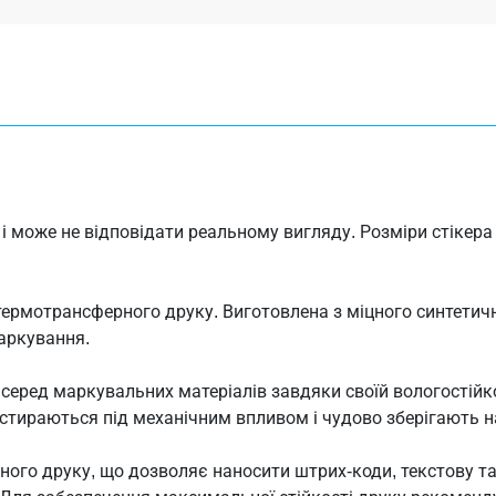
 може не відповідати реальному вигляду. Розміри стікера 
ермотрансферного друку. Виготовлена з міцного синтетичн
маркування.
ред маркувальних матеріалів завдяки своїй вологостійкост
е стираються під механічним впливом і чудово зберігають 
ного друку, що дозволяє наносити штрих-коди, текстову т