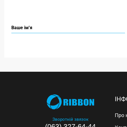
ІНФ
Про 
Зворотній звязок
(063) 327-64-44