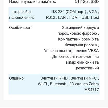
Накопичувальна пам'ять:
512 Gb , SSD
Інтерфейси
RS-232 (COM порт) , VGA ,
підключення:
RJ12 , LAN , HDMI , USB-Host
Особливості:
Захищений корпус з
порошковою фарбою ,
Компактний розмір та
безшумна робота ,
Універсальне кріплення VESA
, Дві сенсорні технології на
вибір: ємнісний та
резистивний
Опційно:
Зчитувач RFID , Зчитувач NFC ,
Wi-Fi , Bluetooth , 2D сканер Zebra
MS4717