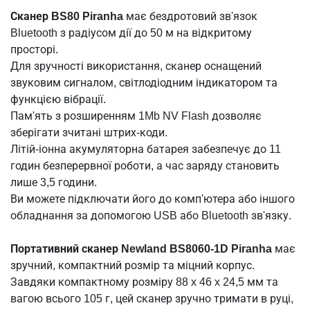
Сканер BS80 Piranha
має бездротовий зв'язок
Bluetooth з радіусом дії до 50 м на відкритому
просторі.
Для зручності використання, сканер оснащений
звуковим сигналом, світлодіодним індикатором та
функцією вібрації.
Пам'ять з розширенням 1Mb NV Flash дозволяє
зберігати зчитані штрих-коди.
Літій-іонна акумуляторна батарея забезпечує до 11
годин безперервної роботи, а час заряду становить
лише 3,5 години.
Ви можете підключати його до комп'ютера або іншого
обладнання за допомогою USB або Bluetooth зв'язку.
Портативний
сканер Newland BS8060-1D Piranha
має
зручний, компактний розмір та міцний корпус.
Завдяки компактному розміру 88 x 46 x 24,5 мм та
вагою всього 105 г, цей сканер зручно тримати в руці,