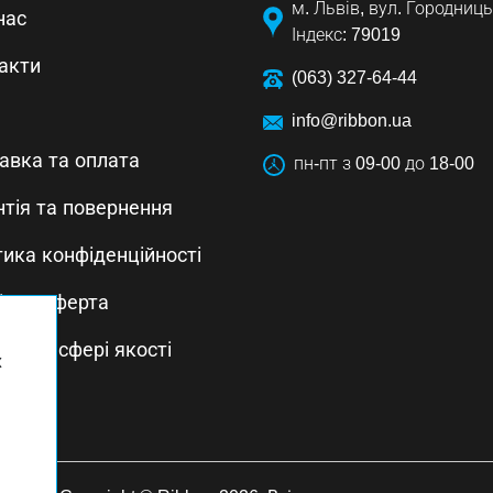
м. Львів, вул. Городниць
нас
Індекс: 79019
акти
(063) 327-64-44
info@ribbon.ua
авка та оплата
пн-пт з 09-00 до 18-00
нтія та повернення
тика конфіденційності
ічна оферта
тика в сфері якості
х