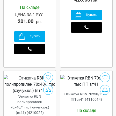
грн.
На складе
ЦЕНА ЗА 1 РУЛ.
Купить
201.00
грн.
Купить
Этикетка RBN 70x50/1 тыс
Этикетка RBN
ПП вт41 (4110014)
полипропилен
70х40/1тис (каучук.кл.)
На складе
(вт41) (4210025)