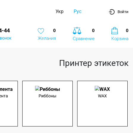
Укр
Рус
Войти
4-44
0
0
0
звонок
Желания
Сравнение
Корзина
Принтер этикеток
ента
Риббоны
WAX