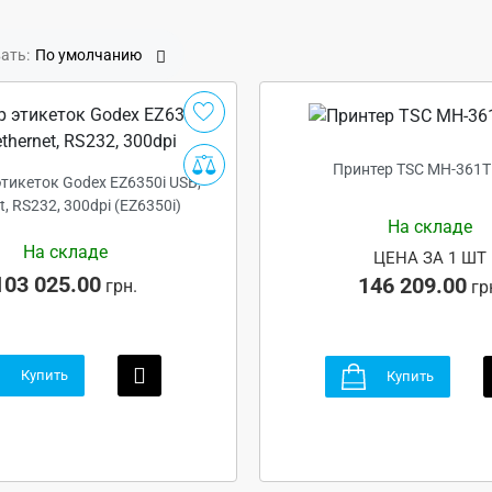
ать:
По умолчанию
Принтер TSC MH-361T 
тикеток Godex EZ6350i USB,
t, RS232, 300dpi (EZ6350i)
На складе
На складе
ЦЕНА ЗА 1 ШТ
103 025.00
146 209.00
грн.
гр
Купить
Купить