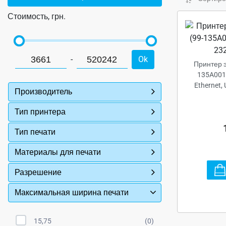
Стоимость, грн.
-
Ok
Принтер э
135A001-
Ethernet,
Производитель
Тип принтера
Тип печати
Материалы для печати
Разрешение
Максимальная ширина печати
15,75
(0)