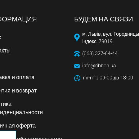
ФОРМАЦИЯ
БУДЕМ НА СВЯЗИ
м. Львів, вул. Городниць
с
Індекс: 79019
акты
(063) 327-64-44
info@ribbon.ua
авка и оплата
пн-пт з 09-00 до 18-00
нтия и возврат
тика
иденциальности
ичная оферта
тика в области качества