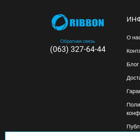
ИН
О на
Обратная связь
(063) 327-64-44
Конт
Блог
Дост
Гара
Поли
конф
Публ
Поли