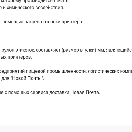
 которому производится печать.
о и химического воздействия.
с помощью нагрева головки принтера.
я рулон этикеток, составляет (размер втулки) мм, являющи
ых принтеров.
дприятий пищевой промышленности, логистических компани
в для "Новой Почты".
не с помощью сервиса доставки Новая Почта.