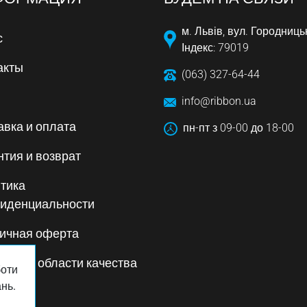
м. Львів, вул. Городниць
с
Індекс: 79019
акты
(063) 327-64-44
info@ribbon.ua
авка и оплата
пн-пт з 09-00 до 18-00
нтия и возврат
тика
иденциальности
ичная оферта
тика в области качества
боти
нь.