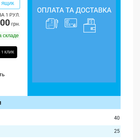
ЯЩИК
А 1 РУЛ.
.00
грн.
а складе
 1 КЛИК
ть
и
40
25