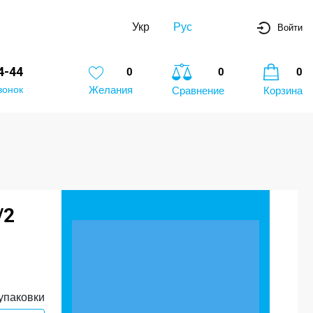
Укр
Рус
Войти
4-44
0
0
0
вонок
Желания
Сравнение
Корзина
/2
упаковки