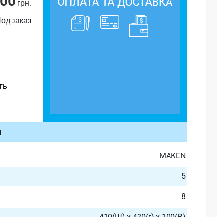
.00
грн.
од заказ
ть
и
MAKEN
5
8
410(Ш) x 420(г) x 100(В)