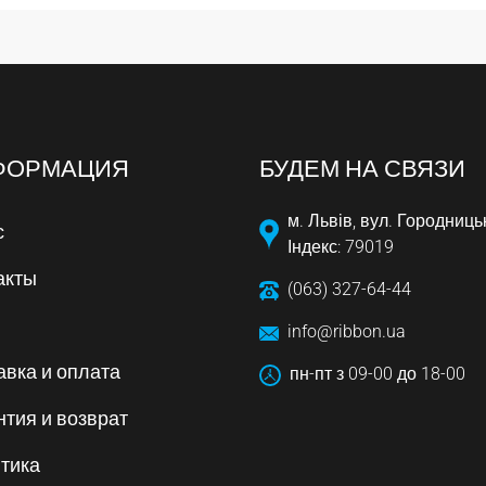
ФОРМАЦИЯ
БУДЕМ НА СВЯЗИ
м. Львів, вул. Городниць
с
Індекс: 79019
акты
(063) 327-64-44
info@ribbon.ua
авка и оплата
пн-пт з 09-00 до 18-00
нтия и возврат
тика