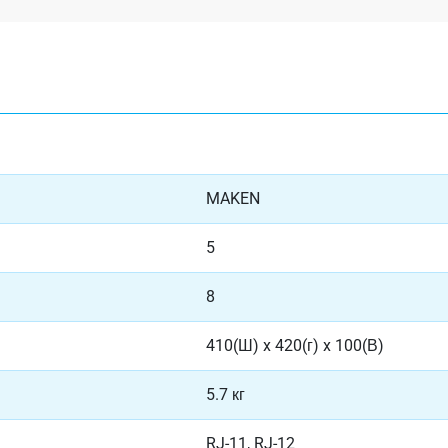
MAKEN
5
8
410(Ш) x 420(г) x 100(В)
5.7 кг
RJ-11, RJ-12