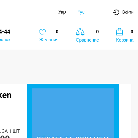
Укр
Рус
Войти
4-44
0
0
0
вонок
Желания
Сравнение
Корзина
ken
 ЗА 1 ШТ