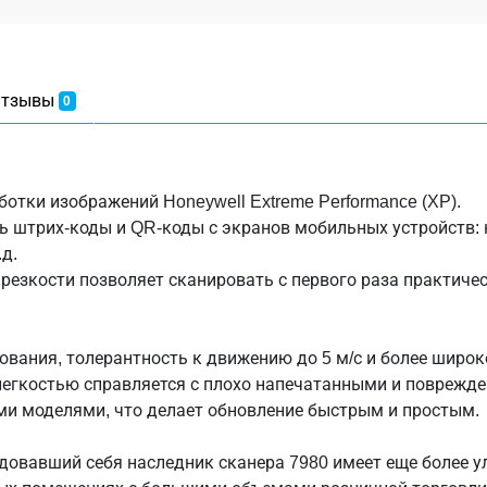
тзывы
0
отки изображений Honeywell Extreme Performance (XP).
ь штрих-коды и QR-коды с экранов мобильных устройств:
д.
резкости позволяет сканировать с первого раза практиче
ования, толерантность к движению до 5 м/с и более широк
с легкостью справляется с плохо напечатанными и повреж
ми моделями, что делает обновление быстрым и простым.
довавший себя наследник сканера 7980 имеет еще более у