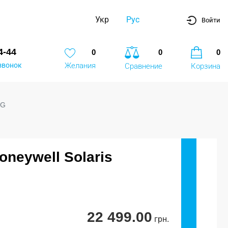
Укр
Рус
Войти
4-44
0
0
0
звонок
Желания
Сравнение
Корзина
0G
neywell Solaris
22 499.00
грн.