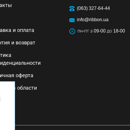
акты
(063) 327-64-44
info@ribbon.ua
авка и оплата
пн-пт з 09-00 до 18-00
нтия и возврат
тика
иденциальности
ичная оферта
тика в области
ства
х