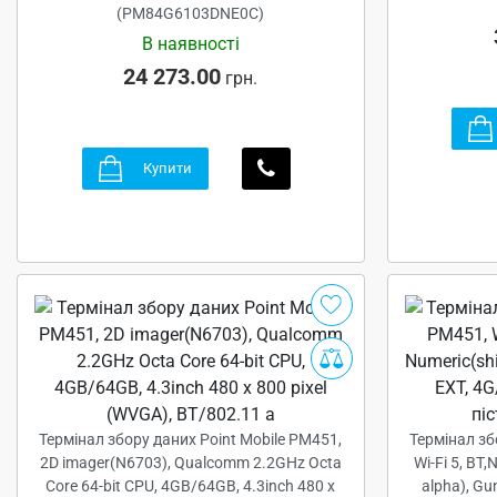
(PM84G6103DNE0C)
В наявності
24 273.00
грн.
Купити
Термінал збору даних Point Mobile PM451,
Термінал зб
2D imager(N6703), Qualcomm 2.2GHz Octa
Wi-Fi 5, BT
Core 64-bit CPU, 4GB/64GB, 4.3inch 480 x
alpha), Gu