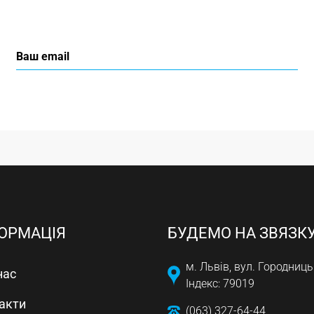
ОРМАЦІЯ
БУДЕМО НА ЗВЯЗК
м. Львів, вул. Городниць
нас
Індекс: 79019
акти
(063) 327-64-44