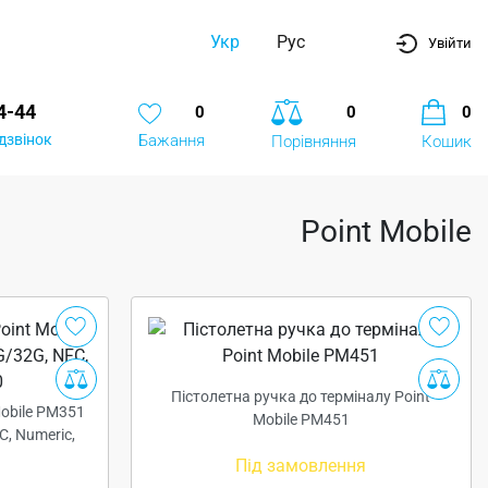
Укр
Рус
Увійти
4-44
0
0
0
дзвінок
Бажання
Порівняння
Кошик
Point Mobile
Пістолетна ручка до терміналу Point
Mobile PM351
Mobile PM451
C, Numeric,
Під замовлення