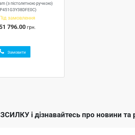
am (з пістолетною ручкою)
(P451G3Y38DFE0C)
Під замовлення
51 796.00
грн.
Замовити
ОЗСИЛКУ
і дізнавайтесь про новини т