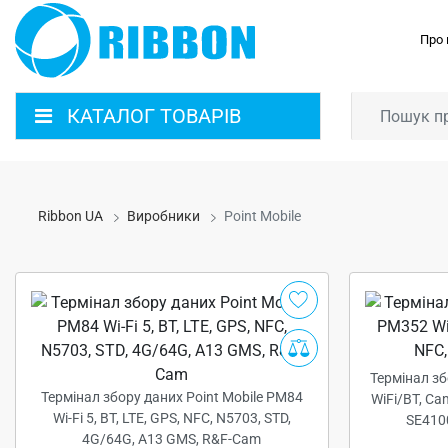
Про 
КАТАЛОГ ТОВАРІВ
Ribbon UA
Виробники
Point Mobile
Термінал зб
Термінал збору даних Point Mobile PM84
WiFi/BT, Ca
Wi-Fi 5, BT, LTE, GPS, NFC, N5703, STD,
SE410
4G/64G, A13 GMS, R&F-Cam