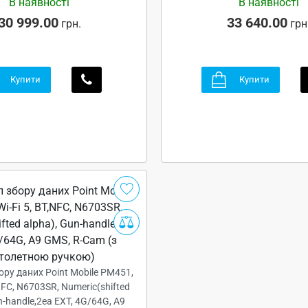
В наявності
В наявності
30 999.00
33 640.00
грн.
грн
Купити
Купити
ору даних Point Mobile PM451,
,NFC, N6703SR, Numeric(shifted
n-handle,2ea EXT, 4G/64G, A9