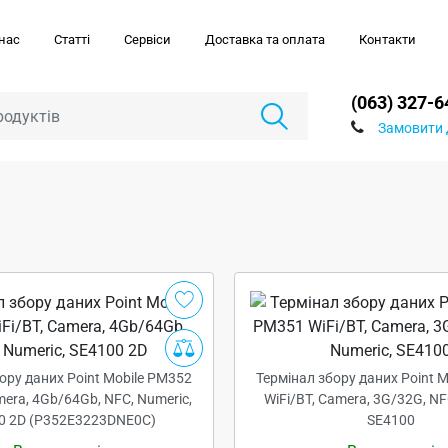
нас
Статті
Сервіси
Доставка та оплата
Контакти
(063) 327-6
Замовити 
ору даних Point Mobile PM352
Термінал збору даних Point 
mera, 4Gb/64Gb, NFC, Numeric,
WiFi/BT, Camera, 3G/32G, NF
0 2D (P352E3223DNE0C)
SE4100