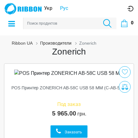
Укр
Рус
0
Ribbon UA
Производители
Zonerich
Zonerich
POS Принтер ZONERICH AB-58C USB 58 ММ (C-AB-58C)
Под заказ
5 965.00
грн.
Заказать